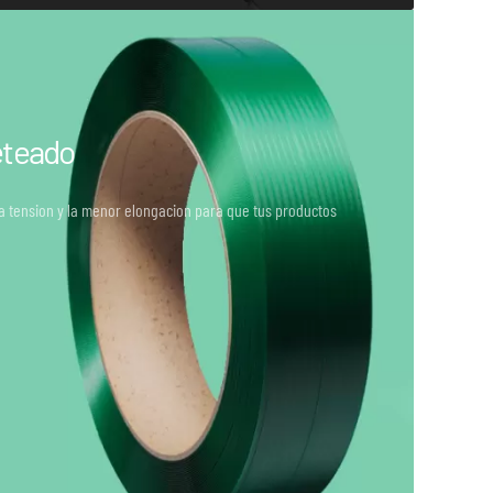
eteado
la tension y la menor elongacion para que tus productos