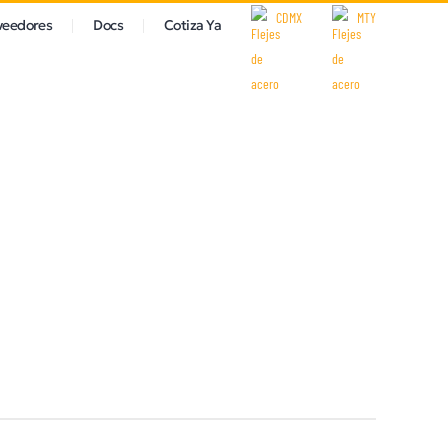
CDMX
MTY
veedores
Docs
Cotiza Ya