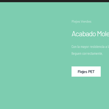
Flejes Verdes
Acabado Mol
Con la mayor resistencia a 
lleguen correctamente.
Flejes PET