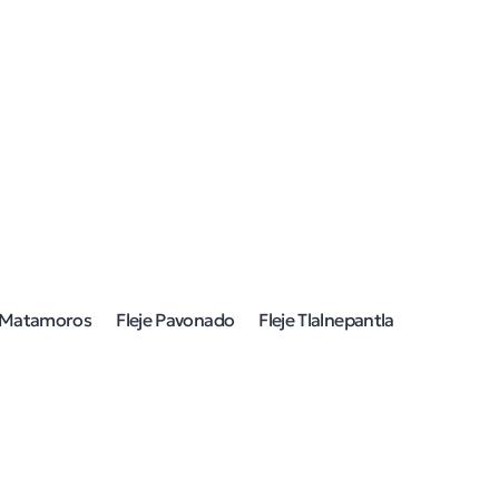
e Matamoros
Fleje Pavonado
Fleje Tlalnepantla