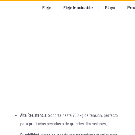
Fleje
Fleje Inoxidable
Playo
Pro
Alta Resistencia
: Soporta hasta 750 kg de tensión, perfecto
para productos pesados o de grandes dimensiones.
Durabilidad
: Acero pavonado con tratamiento térmico para