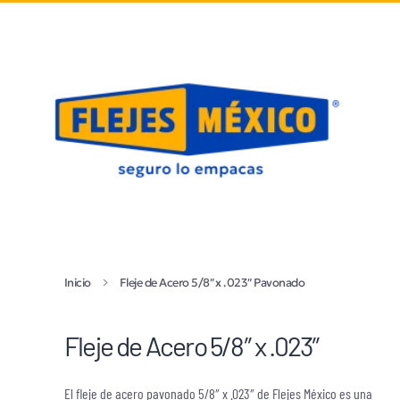
Ir al contenido principal
Inicio
Fleje de Acero 5/8″ x .023″ Pavonado
Fleje de Acero 5/8″ x .023″
El fleje de acero pavonado 5/8″ x .023″ de Flejes México es una