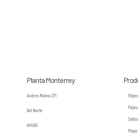
Planta Monterrey
Prod
Andres Molina 271
Fleje
Flejes
Del Norte
Sello
64500
Playo