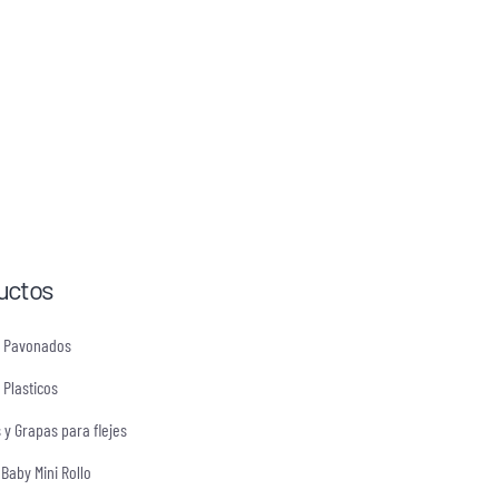
uctos
s Pavonados
 Plasticos
s y Grapas para flejes
 Baby Mini Rollo