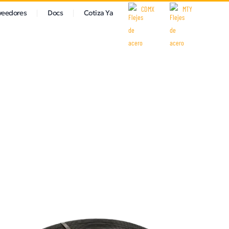
CDMX
MTY
veedores
Docs
Cotiza Ya