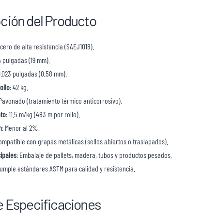
ción del Producto
Acero de alta resistencia (SAEJ1018).
4 pulgadas (19 mm).
0.023 pulgadas (0.58 mm).
ollo
: 42 kg.
 Pavonado (tratamiento térmico anticorrosivo).
to
: 11.5 m/kg (483 m por rollo).
n
: Menor al 2%.
Compatible con grapas metálicas (sellos abiertos o traslapados).
ipales
: Embalaje de pallets, madera, tubos y productos pesados.
Cumple estándares ASTM para calidad y resistencia.
e Especificaciones