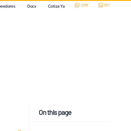
CDMX
MTY
veedores
Docs
Cotiza Ya
On this page