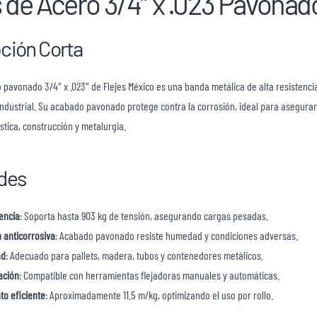
s de Acero 3/4″ x .023 Pavonad
ción Corta
ro pavonado 3/4″ x .023″ de Flejes México es una banda metálica de alta resistenc
ndustrial. Su acabado pavonado protege contra la corrosión, ideal para asegura
stica, construcción y metalurgia.
des
tencia
: Soporta hasta 903 kg de tensión, asegurando cargas pesadas.
 anticorrosiva
: Acabado pavonado resiste humedad y condiciones adversas.
ad
: Adecuado para pallets, madera, tubos y contenedores metálicos.
cación
: Compatible con herramientas flejadoras manuales y automáticas.
to eficiente
: Aproximadamente 11.5 m/kg, optimizando el uso por rollo.