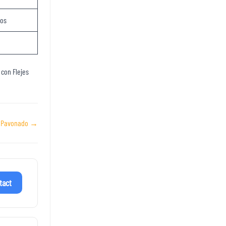
dos
 con Flejes
20 Pavonado →
tact