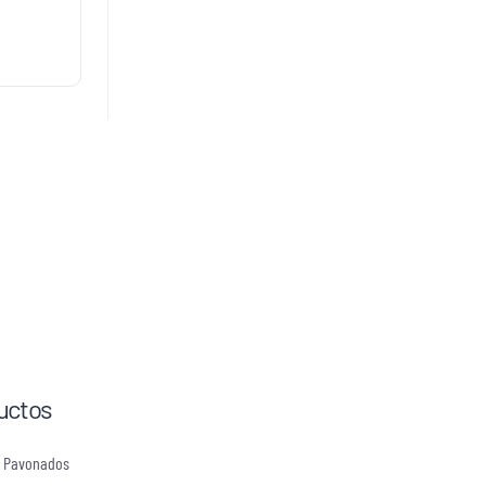
uctos
s Pavonados