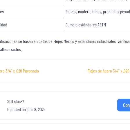
les
Pallets, madera, tubos, productos pesa
lidad
Cumple estándares ASTM
ificaciones se basan en datos de Flejes México y estándares industriales. Verifica
alles exactos.
ón
ero 3/4" x .028 Pavonado
Flejes de Acero 3/4" x .0
tos
Still stuck?
Con
Updated on julio 8, 2025