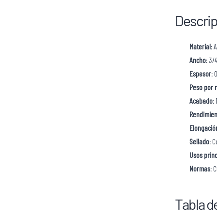
Descrip
Material
: 
Ancho
: 3/
Espesor
: 
Peso por r
Acabado
:
Rendimien
Elongació
Sellado
: 
Usos princ
Normas
: 
Tabla d