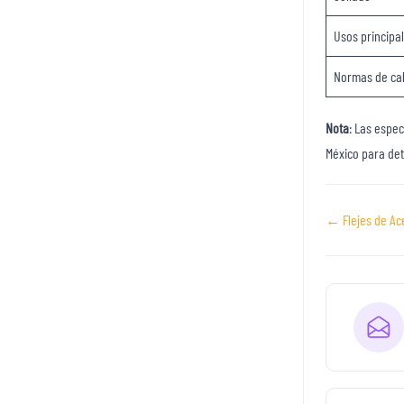
Usos principa
Normas de ca
Nota
: Las espec
México para det
Navegaci
← Flejes de Ac
de
documen