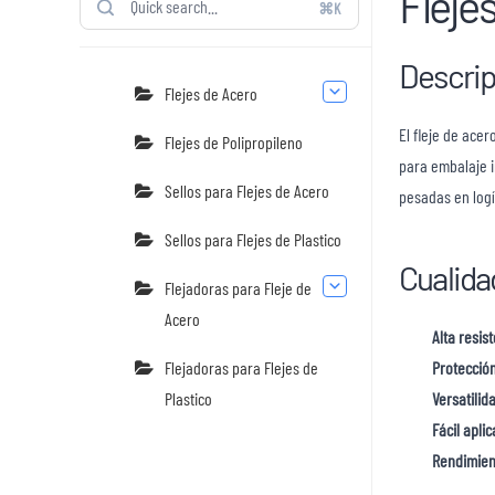
Fleje
⌘K
Descrip
Flejes de Acero
El fleje de ace
Flejes de Polipropileno
para embalaje i
Sellos para Flejes de Acero
pesadas en logí
Sellos para Flejes de Plastico
Cualida
Flejadoras para Fleje de
Acero
Alta resis
Flejadoras para Flejes de
Protección
Plastico
Versatilid
Fácil apli
Rendimien